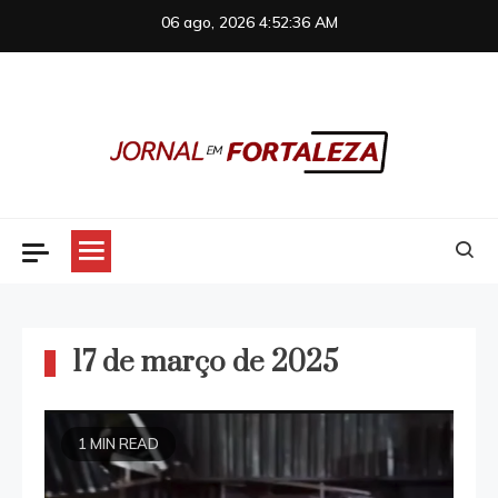
Skip
06 ago, 2026
4:52:36 AM
to
content
Jornal em Fortaleza
17 de março de 2025
1 MIN READ