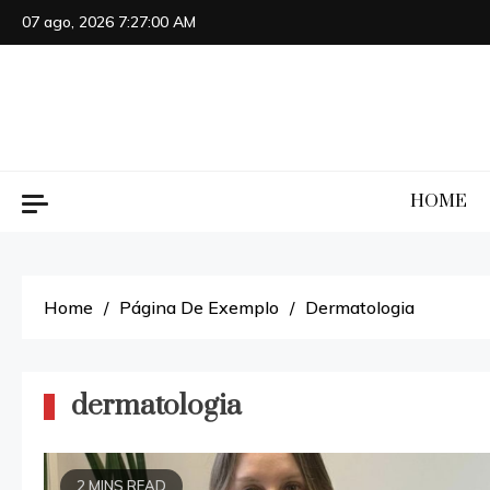
Skip
07 ago, 2026
7:27:00 AM
to
content
HOME
Home
Página De Exemplo
Dermatologia
dermatologia
2 MINS READ