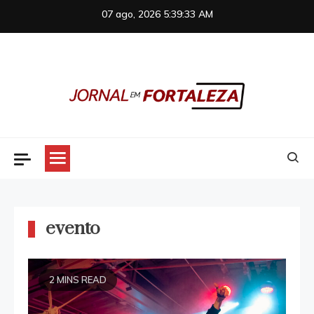
Skip
07 ago, 2026
5:39:33 AM
to
content
Jornal em Fortaleza
evento
2 MINS READ