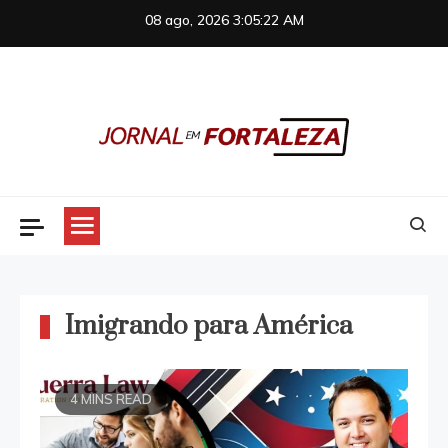
Skip
08 ago, 2026
3:05:22 AM
to
content
Jornal em Fortaleza
Imigrando para América
4 MINS READ