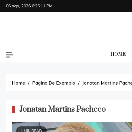
Skip
06 ago, 2026
6:26:11 PM
to
content
HOME
Home
Página De Exemplo
Jonatan Martins Pach
Jonatan Martins Pacheco
1 MIN READ