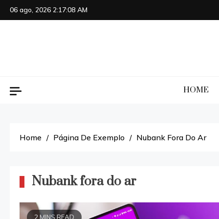
Skip
06 ago, 2026
2:17:08 AM
to
content
HOME
Home
Página De Exemplo
Nubank Fora Do Ar
Nubank fora do ar
2 MINS READ