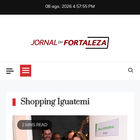
Skip
08 ago, 2026
4:57:55 PM
to
content
Jornal em Fortaleza
Shopping Iguatemi
2 MINS READ