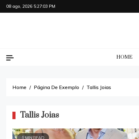
Skip
08 ago, 2026
5:27:03 PM
to
content
HOME
Home
Página De Exemplo
Tallis Joias
Tallis Joias
1 MIN READ