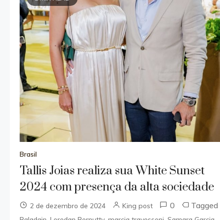
Brasil
Tallis Joias realiza sua White Sunset
2024 com presença da alta sociedade
0
Tagged
2 de dezembro de 2024
King post
,
,
,
,
Baladain
Loredan Bernutty
marcia travessoni
Samara Garcia