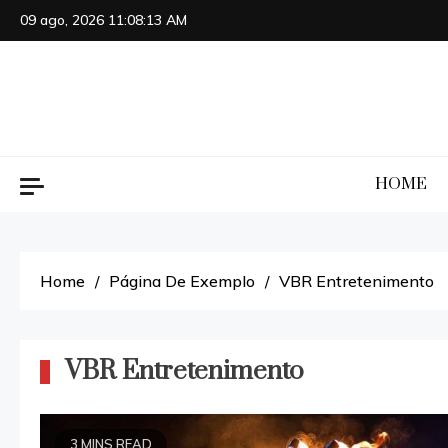
Skip
09 ago, 2026
11:08:13 AM
to
content
HOME
Home
Página De Exemplo
VBR Entretenimento
VBR Entretenimento
3 MINS READ