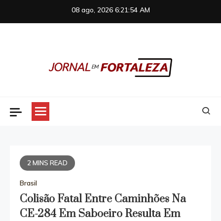
Skip
08 ago, 2026
6:21:54 AM
to
content
Jornal em Fortaleza
2 MINS READ
Brasil
Colisão Fatal Entre Caminhões Na
CE-284 Em Saboeiro Resulta Em