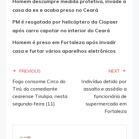
Homem descumpre medida protetiva, invade a
casa da ex e acaba preso no Ceará
PM é resgatado por helicóptero da Ciopaer
após carro capotar no interior do Ceará
Homem é preso em Fortaleza após invadir
casa e furtar vários aparelhos eletrônicos
Read
PREVIOUS
NEXT
Fogo consome Circo do
Indivíduo detido por
more
Tirú, do comediante
assalto e assédio a
cearense Tirulipa, nesta
funcionária de
articles
segunda-feira (11)
supermercado em
Fortaleza