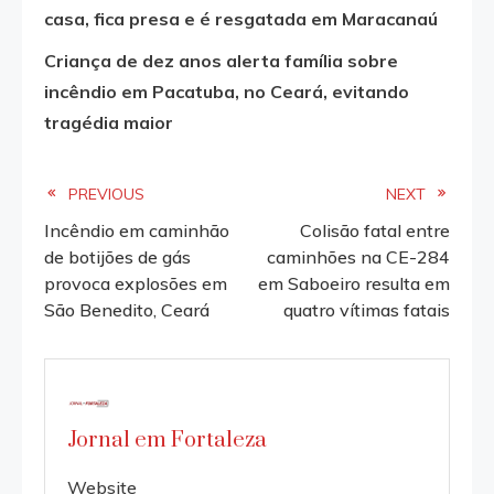
casa, fica presa e é resgatada em Maracanaú
Criança de dez anos alerta família sobre
incêndio em Pacatuba, no Ceará, evitando
tragédia maior
Read
PREVIOUS
NEXT
Incêndio em caminhão
Colisão fatal entre
more
de botijões de gás
caminhões na CE-284
provoca explosões em
em Saboeiro resulta em
articles
São Benedito, Ceará
quatro vítimas fatais
Jornal em Fortaleza
Website