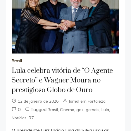
Brasil
Lula celebra vitória de “O Agente
Secreto” e Wagner Moura no
prestigioso Globo de Ouro
12 de janeiro de 2026
Jornal em Fortaleza
0
Tagged
,
,
,
,
,
Brasil
Cinema
gc+
gcmais
Lula
,
Notícias
R7
O presidente Luiz Inácio Lula da Silva usou as