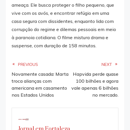
ameaça. Ele busca proteger o filho pequeno, que
vive com os avós, e encontrar refúgio em uma
casa segura com dissidentes, enquanto lida com
corrupção do regime e dilemas pessoais em meio
à paranoia cotidiana. O filme mistura drama e
suspense, com duração de 158 minutos.
Read
PREVIOUS
NEXT
Novamente casada: Marta
Hapvida perde quase
more
troca alianças com
100 bilhões e agora
americana em casamento
vale apenas 6 bilhões
articles
nos Estados Unidos
no mercado.
Jornal em Fortaleza