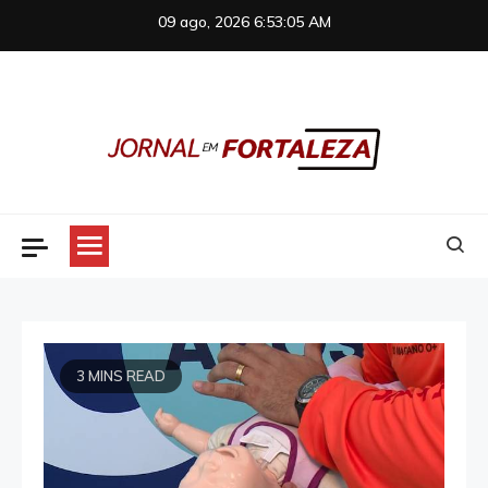
Skip
09 ago, 2026
6:53:05 AM
to
content
Jornal em Fortaleza
3 MINS READ