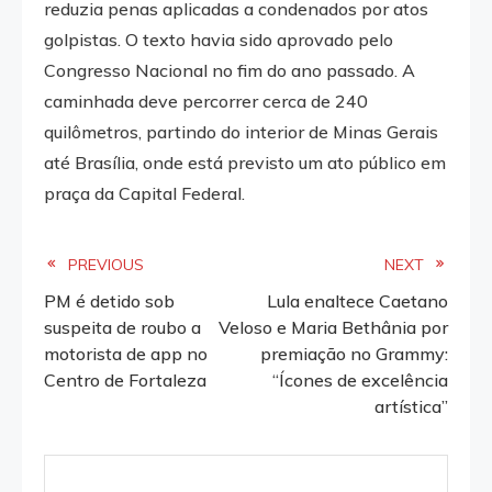
reduzia penas aplicadas a condenados por atos
golpistas. O texto havia sido aprovado pelo
Congresso Nacional no fim do ano passado. A
caminhada deve percorrer cerca de 240
quilômetros, partindo do interior de Minas Gerais
até Brasília, onde está previsto um ato público em
praça da Capital Federal.
Read
PREVIOUS
NEXT
PM é detido sob
Lula enaltece Caetano
more
suspeita de roubo a
Veloso e Maria Bethânia por
motorista de app no
premiação no Grammy:
articles
Centro de Fortaleza
“Ícones de excelência
artística”