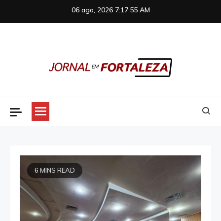
Skip
06 ago, 2026
7:17:56 AM
to
content
Jornal em Fortaleza
6 MINS READ