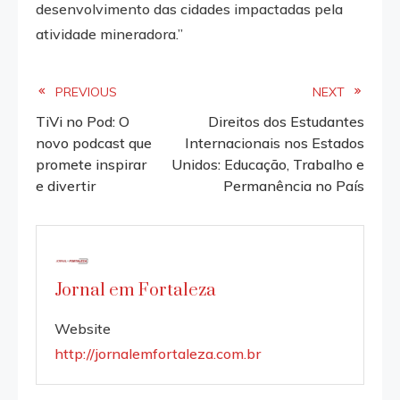
desenvolvimento das cidades impactadas pela
atividade mineradora.”
Read
PREVIOUS
NEXT
TiVi no Pod: O
Direitos dos Estudantes
more
novo podcast que
Internacionais nos Estados
promete inspirar
Unidos: Educação, Trabalho e
articles
e divertir
Permanência no País
Jornal em Fortaleza
Website
http://jornalemfortaleza.com.br