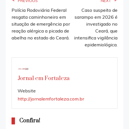
Read
PREVIOUS
NEXT
Polícia Rodoviária Federal
Caso suspeito de
more
resgata caminhoneiro em
sarampo em 2026 é
situação de emergência por
investigado no
articles
reação alérgica a picada de
Ceará, que
abelha no estado do Ceará.
intensifica vigilância
epidemiológica.
Jornal em Fortaleza
Website
http://jornalemfortaleza.com.br
Confira!