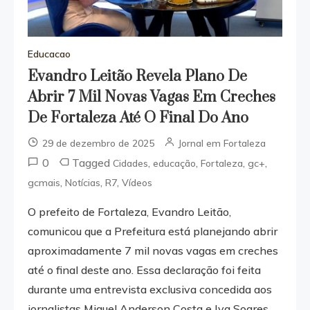
Educacao
Evandro Leitão Revela Plano De
Abrir 7 Mil Novas Vagas Em Creches
De Fortaleza Até O Final Do Ano
29 de dezembro de 2025
Jornal em Fortaleza
0
Tagged
,
,
,
,
Cidades
educação
Fortaleza
gc+
,
,
,
gcmais
Notícias
R7
Vídeos
O prefeito de Fortaleza, Evandro Leitão,
comunicou que a Prefeitura está planejando abrir
aproximadamente 7 mil novas vagas em creches
até o final deste ano.
Essa declaração foi feita
durante uma entrevista exclusiva concedida aos
jornalistas Miguel Anderson Costa e Iva Soares,