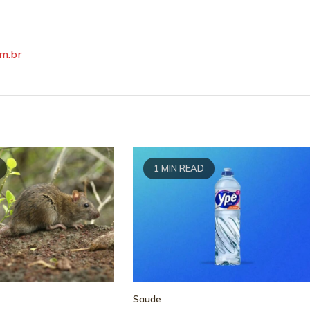
om.br
1 MIN READ
Saude