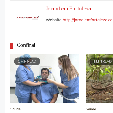
articles
Jornal em Fortaleza
Website
http://jornalemfortaleza.c
Confira!
1 MIN READ
1 MIN READ
Saude
Saude