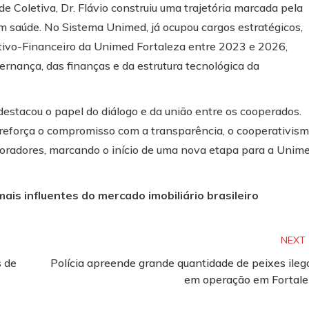
e Coletiva, Dr. Flávio construiu uma trajetória marcada pela
em saúde. No Sistema Unimed, já ocupou cargos estratégicos,
ativo-Financeiro da Unimed Fortaleza entre 2023 e 2026,
rnança, das finanças e da estrutura tecnológica da
destacou o papel do diálogo e da união entre os cooperados.
reforça o compromisso com a transparência, o cooperativis
boradores, marcando o início de uma nova etapa para a Unim
is influentes do mercado imobiliário brasileiro
NEXT
s de
Polícia apreende grande quantidade de peixes ileg
em operação em Fortal