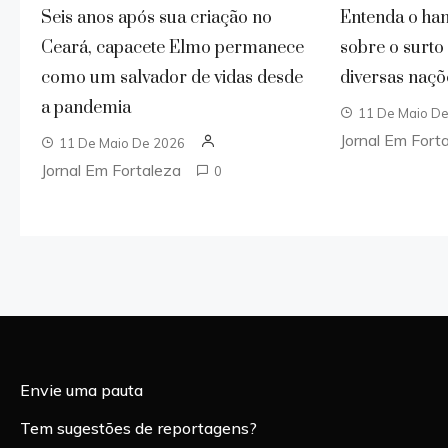
Seis anos após sua criação no
Entenda o han
Ceará, capacete Elmo permanece
sobre o surt
como um salvador de vidas desde
diversas naçõ
a pandemia
11 De Maio D
Jornal Em Fort
11 De Maio De 2026
Jornal Em Fortaleza
0
Envie uma pauta
Tem sugestões de reportagens?