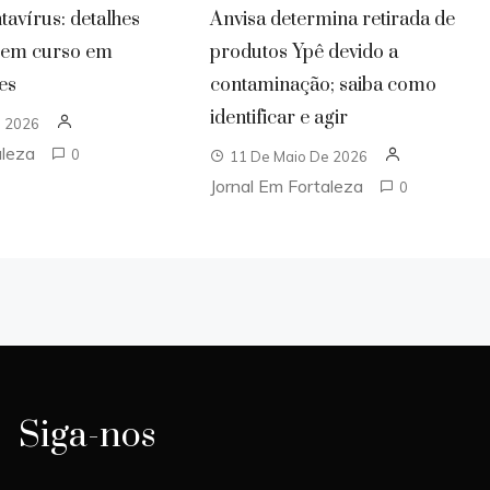
tavírus: detalhes
Anvisa determina retirada de
o em curso em
produtos Ypê devido a
es
contaminação; saiba como
identificar e agir
e 2026
aleza
0
11 De Maio De 2026
Jornal Em Fortaleza
0
Siga-nos