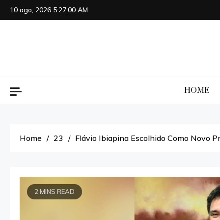
Skip
10 ago, 2026
5:27:01 AM
to
content
HOME
Home
23
Flávio Ibiapina Escolhido Como Novo P
2 MINS READ