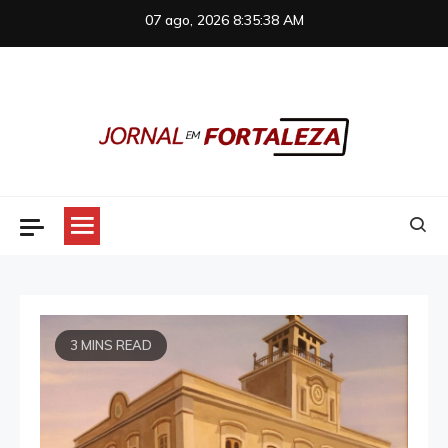
Skip
07 ago, 2026
8:35:38 AM
to
content
Jornal em Fortaleza
3 MINS READ