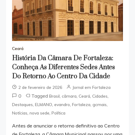
Ceará
História Da Câmara De Fortaleza:
Conheça As Diferentes Sedes Antes
Do Retorno Ao Centro Da Cidade
2 de fevereiro de 2026
Jornal em Fortaleza
0
Tagged
,
,
,
,
Brasil
câmara
Ceará
Cidades
,
,
,
,
,
Destaques
ELMANO
evandro
Fortaleza
gcmais
,
,
Notícias
nova sede
Política
Antes de anunciar o retorno definitivo ao Centro
de Fortaleza, a Câmara Municipal passou por uma