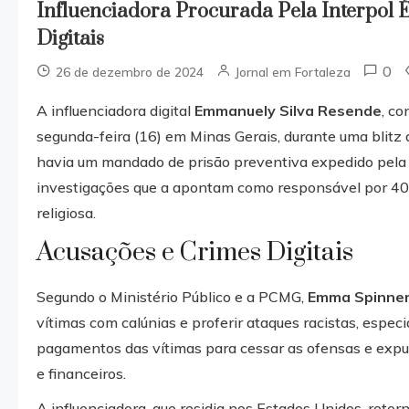
Influenciadora Procurada Pela Interpol 
Digitais
0
26 de dezembro de 2024
Jornal em Fortaleza
A influenciadora digital
Emmanuely Silva Resende
, c
segunda-feira (16) em Minas Gerais, durante uma blitz 
havia um mandado de prisão preventiva expedido pela P
investigações que a apontam como responsável por 40 cr
religiosa.
Acusações e Crimes Digitais
Segundo o Ministério Público e a PCMG,
Emma Spinne
vítimas com calúnias e proferir ataques racistas, especi
pagamentos das vítimas para cessar as ofensas e exp
e financeiros.
A influenciadora, que residia nos Estados Unidos, retor