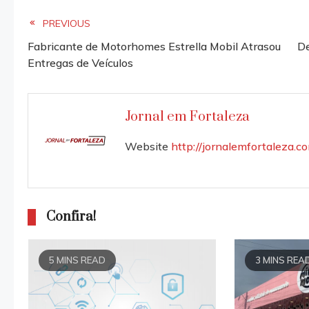
Read
PREVIOUS
Fabricante de Motorhomes Estrella Mobil Atrasou
De
more
Entregas de Veículos
articles
Jornal em Fortaleza
Website
http://jornalemfortaleza.c
Confira!
5 MINS READ
3 MINS REA