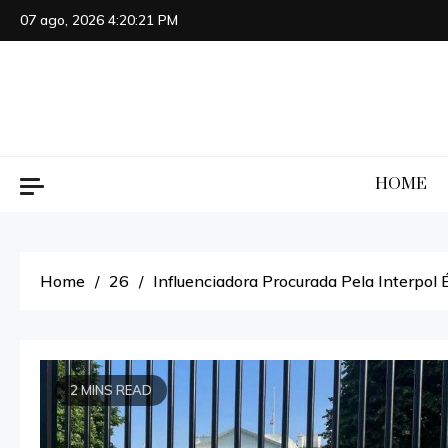
Skip
07 ago, 2026
4:20:22 PM
to
content
HOME
Home
26
Influenciadora Procurada Pela Interpol
2 MINS READ