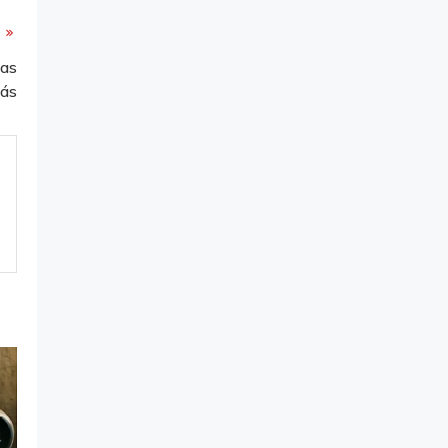
sas
Gás