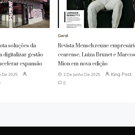
Geral
ota soluções da
Revista Mensch reune empresári
 digitalizar gestão
cearense, Luiza Brunet e Marco
acelerar expansão
Mion em nova edição
King Post
o De 2025
2 De Junho De 2025
0
0