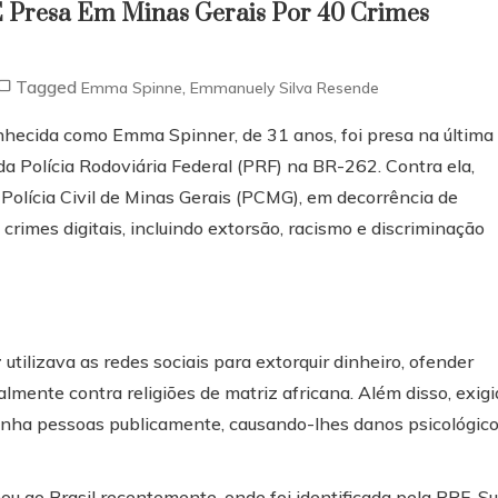
É Presa Em Minas Gerais Por 40 Crimes
Tagged
,
Emma Spinne
Emmanuely Silva Resende
onhecida como Emma Spinner, de 31 anos, foi presa na última
da Polícia Rodoviária Federal (PRF) na BR-262. Contra ela,
olícia Civil de Minas Gerais (PCMG), em decorrência de
imes digitais, incluindo extorsão, racismo e discriminação
r
utilizava as redes sociais para extorquir dinheiro, ofender
almente contra religiões de matriz africana. Além disso, exigi
unha pessoas publicamente, causando-lhes danos psicológic
nou ao Brasil recentemente, onde foi identificada pela PRF. S