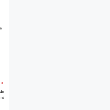
,
te
 de
ará