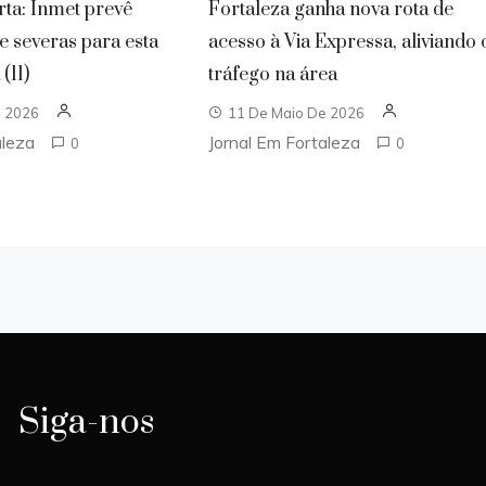
rta: Inmet prevê
Fortaleza ganha nova rota de
 e severas para esta
acesso à Via Expressa, aliviando 
(11)
tráfego na área
e 2026
11 De Maio De 2026
aleza
Jornal Em Fortaleza
0
0
Siga-nos