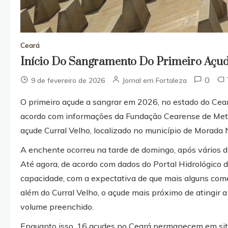
Ceará
Início Do Sangramento Do Primeiro Açud
0
9 de fevereiro de 2026
Jornal em Fortaleza
O primeiro açude a sangrar em 2026, no estado do Cear
acordo com informações da Fundação Cearense de Meteo
açude Curral Velho, localizado no município de Morada N
A enchente ocorreu na tarde de domingo, após vários d
Até agora, de acordo com dados do Portal Hidrológico 
capacidade, com a expectativa de que mais alguns co
além do Curral Velho, o açude mais próximo de atingir
volume preenchido.
Enquanto isso, 16 açudes no Ceará permanecem em sit