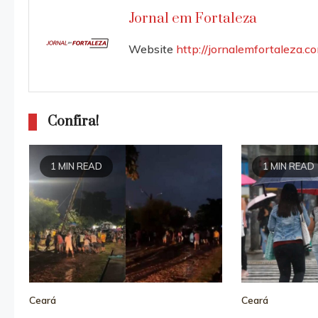
Jornal em Fortaleza
Website
http://jornalemfortaleza.c
Confira!
1 MIN READ
1 MIN READ
Ceará
Ceará