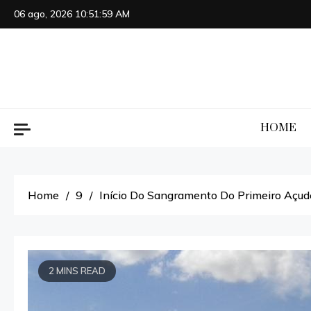
Skip
06 ago, 2026
10:52:00 AM
to
content
HOME
Home
9
Início Do Sangramento Do Primeiro Açud
2 MINS READ