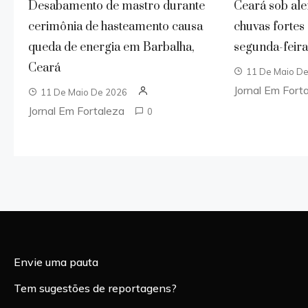
Desabamento de mastro durante
Ceará sob ale
cerimônia de hasteamento causa
chuvas fortes
queda de energia em Barbalha,
segunda-feira 
Ceará
11 De Maio D
Jornal Em Fort
11 De Maio De 2026
Jornal Em Fortaleza
0
Envie uma pauta
Tem sugestões de reportagens?