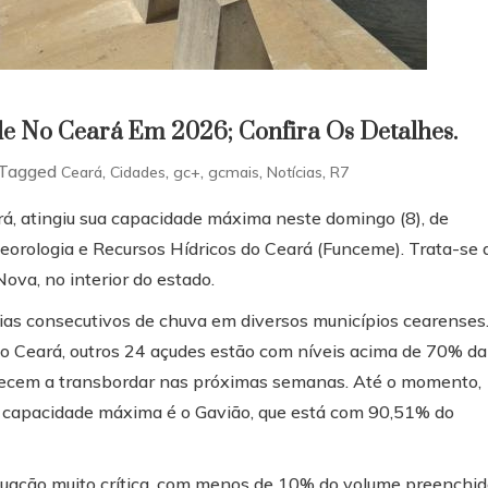
e No Ceará Em 2026; Confira Os Detalhes.
Tagged
,
,
,
,
,
Ceará
Cidades
gc+
gcmais
Notícias
R7
á, atingiu sua capacidade máxima neste domingo (8), de
rologia e Recursos Hídricos do Ceará (Funceme). Trata-se 
ova, no interior do estado.
ias consecutivos de chuva em diversos municípios cearenses
do Ceará, outros 24 açudes estão com níveis acima de 70% da
mecem a transbordar nas próximas semanas. Até o momento,
 a capacidade máxima é o Gavião, que está com 90,51% do
uação muito crítica, com menos de 10% do volume preenchid