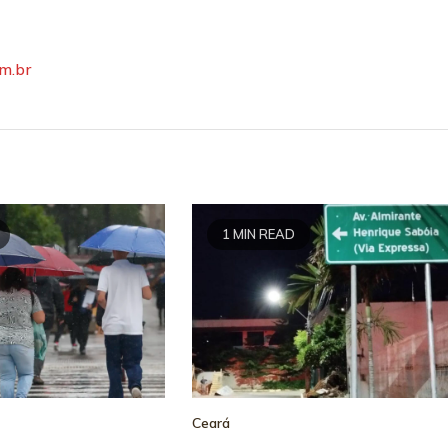
om.br
1 MIN READ
Ceará