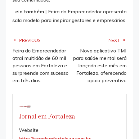
Leia também
| Feira do Empreendedor apresenta
sala modelo para inspirar gestores e empresários
Read
PREVIOUS
NEXT
Feira do Empreendedor
Novo aplicativo TMI
more
atrai multidão de 60 mil
para saúde mental será
pessoas em Fortaleza e
lançado este mês em
articles
surpreende com sucesso
Fortaleza, oferecendo
em três dias.
apoio preventivo
Jornal em Fortaleza
Website
http://jornalemfortaleza.com.br