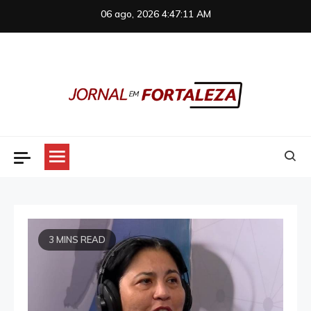
Skip
06 ago, 2026
4:47:11 AM
to
content
Jornal em Fortaleza
3 MINS READ