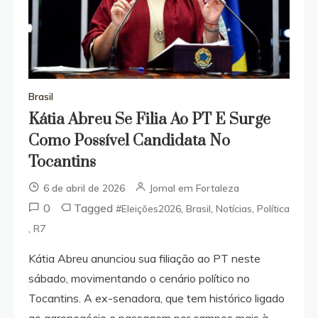
Brasil
Kátia Abreu Se Filia Ao PT E Surge
Como Possível Candidata No
Tocantins
6 de abril de 2026
Jornal em Fortaleza
0
Tagged
,
,
,
#Eleições2026
Brasil
Notícias
Política
,
R7
Kátia Abreu anunciou sua filiação ao PT neste
sábado, movimentando o cenário político no
Tocantins. A ex-senadora, que tem histórico ligado
ao agronegócio e passagem por campos mais à