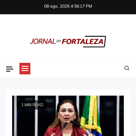
Skip
08 ago, 2026
4:56:18 PM
to
content
Jornal em Fortaleza
1 MIN READ