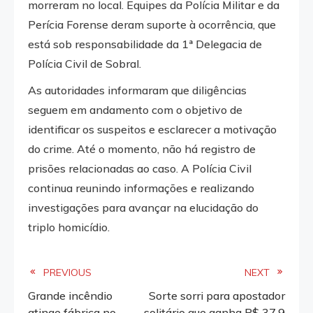
morreram no local. Equipes da Polícia Militar e da
Perícia Forense deram suporte à ocorrência, que
está sob responsabilidade da 1ª Delegacia de
Polícia Civil de Sobral.
As autoridades informaram que diligências
seguem em andamento com o objetivo de
identificar os suspeitos e esclarecer a motivação
do crime. Até o momento, não há registro de
prisões relacionadas ao caso. A Polícia Civil
continua reunindo informações e realizando
investigações para avançar na elucidação do
triplo homicídio.
Read
PREVIOUS
NEXT
Grande incêndio
Sorte sorri para apostador
more
atinge fábrica no
solitário que ganha R$ 37,9