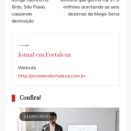
Brás, São Paulo,
milhões acertando as seis
articles
causando
dezenas da Mega-Sena
destruição
Jornal em Fortaleza
Website
http://jornalemfortaleza.com.br
Confira!
14 MINS READ