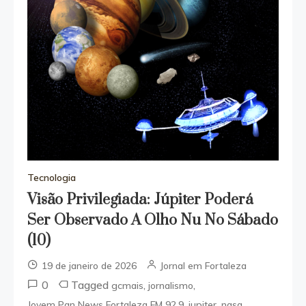
Tecnologia
Visão Privilegiada: Júpiter Poderá
Ser Observado A Olho Nu No Sábado
(10)
19 de janeiro de 2026
Jornal em Fortaleza
0
Tagged
,
,
gcmais
jornalismo
,
,
,
Jovem Pan News Fortaleza FM 92.9
jupiter
nasa