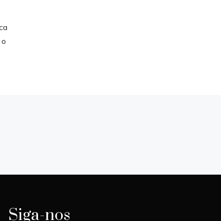
ica
 o
Siga-nos