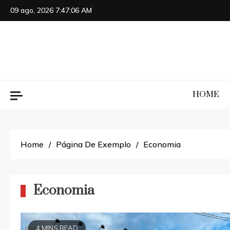
Skip
09 ago, 2026
7:47:06 AM
to
content
HOME
Home
Página De Exemplo
Economia
Economia
4 MINS READ