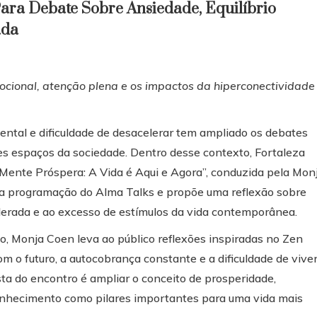
ra Debate Sobre Ansiedade, Equilíbrio
ada
cional, atenção plena e os impactos da hiperconectividade
ntal e dificuldade de desacelerar tem ampliado os debates
es espaços da sociedade. Dentro desse contexto, Fortaleza
 “Mente Próspera: A Vida é Aqui e Agora”, conduzida pela Mon
a a programação do Alma Talks e propõe uma reflexão sobre
elerada e ao excesso de estímulos da vida contemporânea.
, Monja Coen leva ao público reflexões inspiradas no Zen
 o futuro, a autocobrança constante e a dificuldade de viver
a do encontro é ampliar o conceito de prosperidade,
onhecimento como pilares importantes para uma vida mais