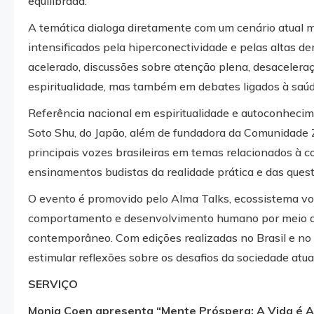
equilibrada.
A temática dialoga diretamente com um cenário atual m
intensificados pela hiperconectividade e pelas altas 
acelerado, discussões sobre atenção plena, desacele
espiritualidade, mas também em debates ligados à sa
Referência nacional em espiritualidade e autoconhecime
Soto Shu, do Japão, além de fundadora da Comunidade Z
principais vozes brasileiras em temas relacionados à 
ensinamentos budistas da realidade prática e das ques
O evento é promovido pelo Alma Talks, ecossistema volt
comportamento e desenvolvimento humano por meio 
contemporâneo. Com edições realizadas no Brasil e no 
estimular reflexões sobre os desafios da sociedade atu
SERVIÇO
Monja Coen apresenta “Mente Próspera: A Vida é A