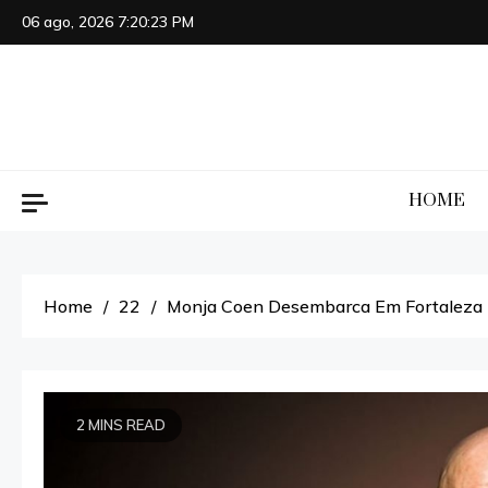
Skip
06 ago, 2026
7:20:24 PM
to
content
HOME
Home
22
Monja Coen Desembarca Em Fortaleza Pa
2 MINS READ