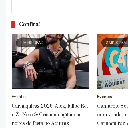
Confira!
2 MINS READ
2 MINS REA
Eventos
Eventos
Carnaquiraz 2026: Alok, Filipe Ret
Camarote Se
e Zé Neto & Cristiano agitam as
com vendas d
noites de festa no Aquiraz
Carnaquiraz 