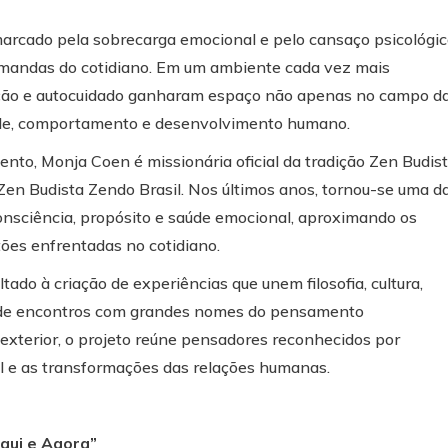
arcado pela sobrecarga emocional e pelo cansaço psicológic
demandas do cotidiano. Em um ambiente cada vez mais
ração e autocuidado ganharam espaço não apenas no campo d
úde, comportamento e desenvolvimento humano.
nto, Monja Coen é missionária oficial da tradição Zen Budis
en Budista Zendo Brasil. Nos últimos anos, tornou-se uma d
consciência, propósito e saúde emocional, aproximando os
tões enfrentadas no cotidiano.
ado à criação de experiências que unem filosofia, cultura,
de encontros com grandes nomes do pensamento
exterior, o projeto reúne pensadores reconhecidos por
al e as transformações das relações humanas.
qui e Agora”