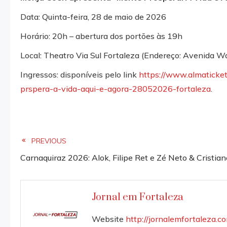
Data: Quinta-feira, 28 de maio de 2026
Horário: 20h – abertura dos portões às 19h
Local: Theatro Via Sul Fortaleza (Endereço: Avenida W
Ingressos: disponíveis pelo link
https://www.almaticke
prspera-a-vida-aqui-e-agora-28052026-fortaleza
.
Read
PREVIOUS
Carnaquiraz 2026: Alok, Filipe Ret e Zé Neto & Cristian
more
articles
Jornal em Fortaleza
Website
http://jornalemfortaleza.c