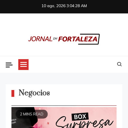
Skip
10 ago, 2026
3:04:28 AM
to
content
Jornal em Fortaleza
Negocios
2 MINS READ