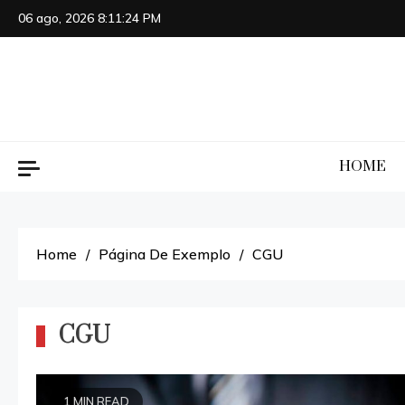
Skip
06 ago, 2026
8:11:24 PM
to
content
HOME
Home
Página De Exemplo
CGU
CGU
1 MIN READ