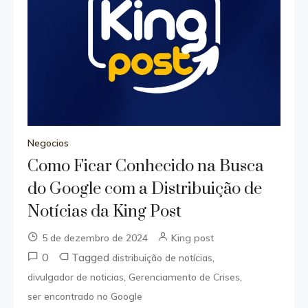
Negocios
Como Ficar Conhecido na Busca
do Google com a Distribuição de
Notícias da King Post
5 de dezembro de 2024
King post
0
Tagged
,
distribuição de notícias
,
,
divulgador de noticias
Gerenciamento de Crises
ser encontrado no Google