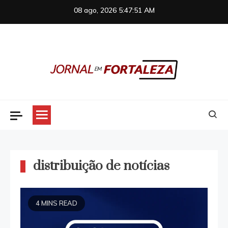
Skip
08 ago, 2026
5:47:51 AM
to
content
Jornal em Fortaleza
distribuição de notícias
4 MINS READ