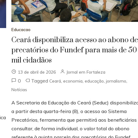
Educacao
Ceará disponibiliza acesso ao abono d
precatórios do Fundef para mais de 50
mil cidadãos
13 de abril de 2026
Jornal em Fortaleza
0
Tagged
,
,
,
,
Ceará
economia
educação
jornalismo
Notícias
A Secretaria da Educação do Ceará (Seduc) disponibiliza
a partir desta quarta-feira (8), o acesso ao Sistema
ica
Precatórios, ferramenta que permitirá aos beneficiários
consultar, de forma individual, o valor total do abono
referente à quinta parcela dos precatórios do Fundef