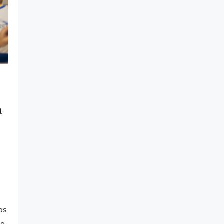
a
os
to