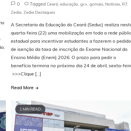
0
Tagged
,
,
,
,
,
,
Ceará
educação
gc+
gcmais
Notícias
R7
,
Zedia
Zedia Destaques
no
A Secretaria da Educação do Ceará (Seduc) realiza nest
quarta-feira (22) uma mobilização em toda a rede públi
e
estadual para incentivar estudantes a fazerem o pedid
ão,
de isenção da taxa de inscrição do Exame Nacional do
Ensino Médio (Enem) 2026. O prazo para pedir o
benefício termina no próximo dia 24 de abril, sexta-feir
>>>Clique […]
Read More
1 MIN READ