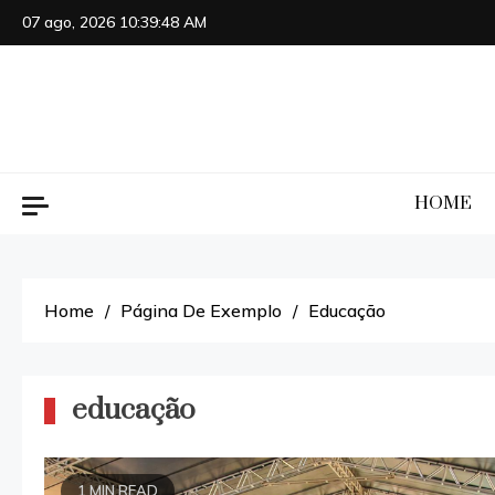
Skip
07 ago, 2026
10:39:50 AM
to
content
HOME
Home
Página De Exemplo
Educação
educação
1 MIN READ