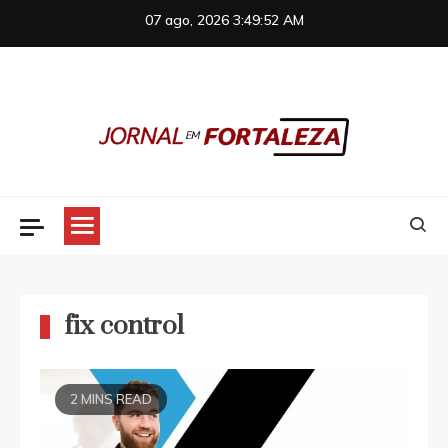
Skip
07 ago, 2026
3:49:52 AM
to
content
Jornal em Fortaleza
fix control
2 MINS READ