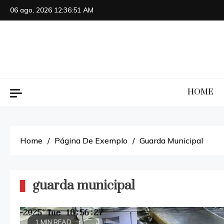
Skip
06 ago, 2026
12:36:51 AM
to
content
HOME
Home
Página De Exemplo
Guarda Municipal
guarda municipal
1 MIN READ