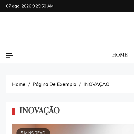
Skip
07 ago, 2026
9:25:50 AM
to
content
HOME
Home
Página De Exemplo
INOVAÇÃO
INOVAÇÃO
5 MINS READ