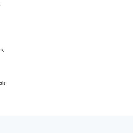
,
A
s,
ais