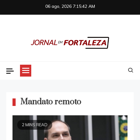
Skip
06 ago, 2026
7:15:42 AM
to
content
Jornal em Fortaleza
Mandato remoto
2 MINS READ