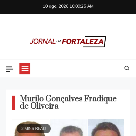
Skip
10 ago, 2026
10:09:25 AM
to
content
Jornal em Fortaleza
Murilo Gonçalves Fradique
de Oliveira
3 MINS READ