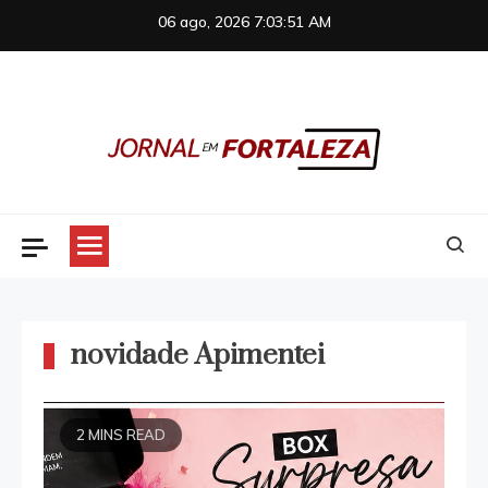
Skip
06 ago, 2026
7:03:51 AM
to
content
Jornal em Fortaleza
novidade Apimentei
2 MINS READ