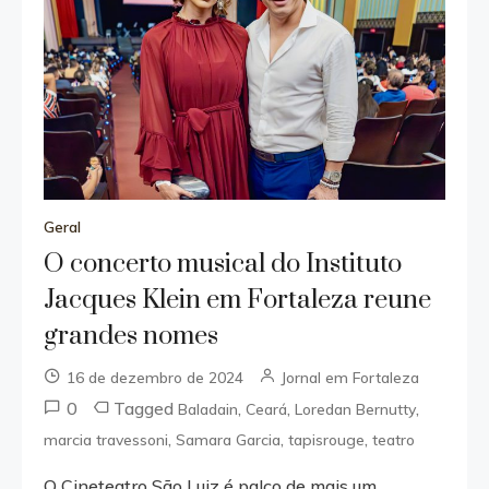
Geral
O concerto musical do Instituto
Jacques Klein em Fortaleza reune
grandes nomes
16 de dezembro de 2024
Jornal em Fortaleza
0
Tagged
,
,
,
Baladain
Ceará
Loredan Bernutty
,
,
,
marcia travessoni
Samara Garcia
tapisrouge
teatro
O Cineteatro São Luiz é palco de mais um