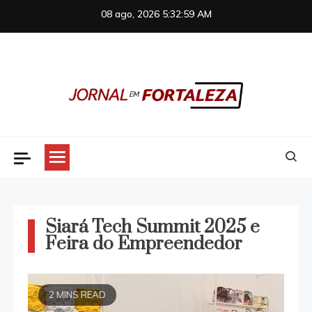
Skip
08 ago, 2026
5:32:59 AM
to
content
Jornal em Fortaleza
Siará Tech Summit 2025 e
Feira do Empreendedor
2 MINS READ