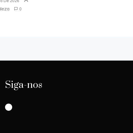
ro De 2026
aleza
0
Siga-nos
Instagram