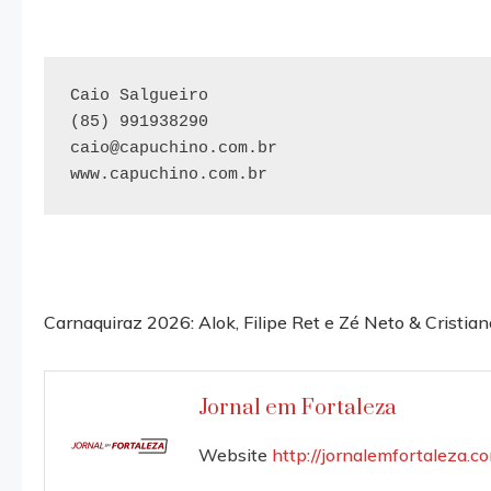
Caio Salgueiro

caio@capuchino.com.br
www.capuchino.com.br
Read
Carnaquiraz 2026: Alok, Filipe Ret e Zé Neto & Cristian
more
articles
Jornal em Fortaleza
Website
http://jornalemfortaleza.c