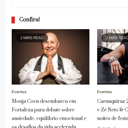
Confira!
2 MINS READ
2 MINS REA
Eventos
Eventos
Monja Coen desembarca em
Carnaquiraz 2
Fortaleza para debate sobre
e Zé Neto & C
ansiedade, equilíbrio emocional e
noites de fes
os desafios da vida acelerada