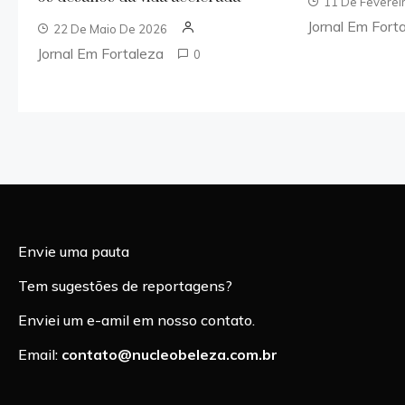
11 De Feverei
Jornal Em Fort
22 De Maio De 2026
Jornal Em Fortaleza
0
Envie uma pauta
Tem sugestões de reportagens?
Enviei um e-amil em nosso contato.
Email:
contato@nucleobeleza.com.br