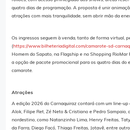
quatro dias de programação. A proposta é unir animação
atrações com mais tranquilidade, sem abrir mão da ener
Os ingressos seguem à venda, tanto de forma virtual, pel
(
https://www.bilheteriadigital.com/camarote-sd-carnaq
Homem do Sapato, na Flagship e no Shopping RioMar Pap
a opção de pacote promocional para os quatro dias do 
camarote.
Atrações
A edição 2026 do Carnaquiraz contará com um line-up
Alok, Filipe Ret, Zé Neto & Cristiano e Pedro Sampaio
nordestino, como Natanzinho Lima, Henry Freitas, Taty
da Farra, Diego Facó, Thiago Freitas, Jotavê, entre outro