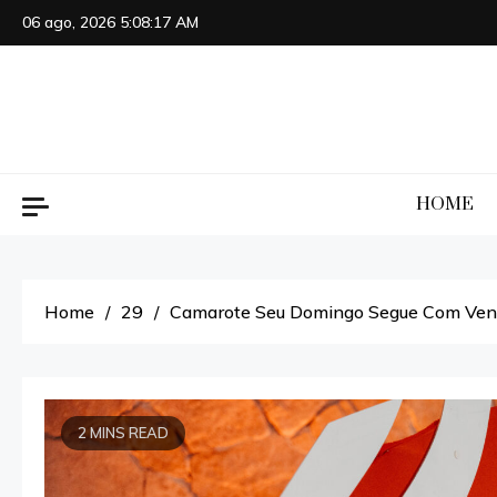
Skip
06 ago, 2026
5:08:18 AM
to
content
HOME
Home
29
Camarote Seu Domingo Segue Com Vend
2 MINS READ