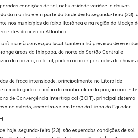
peradas condições de sol, nebulosidade variável e chuvas
odo da manhã e em parte da tarde desta segunda-feira (23), 
te nos municípios da faixa litorânea e na região do Maciço d
venientes do oceano Atlântico.
a marítima e à convecção local, também há previsão de evento
range áreas da Ibiapaba, do norte do Sertão Central e
razão da convecção local, podem ocorrer pancadas de chuvas
adas de fraca intensidade, principalmente no Litoral de
ante a madrugada e o início da manhã, além da porção noroeste
Zona de Convergência Intertropical (ZCIT), principal sistema
osa no estado, encontra-se em torno da Linha do Equador.
F)
de hoje, segunda-feira (23), são esperadas condições de sol,