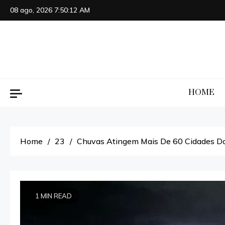
Skip
08 ago, 2026
7:50:13 AM
to
content
HOME
Home
23
Chuvas Atingem Mais De 60 Cidades Do
1 MIN READ