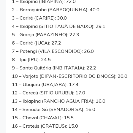
1 – Ibiapina (IBIAPINA): 72.0
2 – Barroquinha (BARROQUINHA): 40.0
3 – Cariré (CARIRE): 30.0
4 – Ibiapina (SITIO TAUÃ DE BAIXO): 29.1
5 – Granja (PARAZINHO): 27.3
6 – Cariré (JUCA): 27.2
7 – Potengi (VILA ESCONDIDO): 26.0
8 – Ipu (IPU): 24.5
9 – Santa Quitéria (INB ITATAIA): 22.2
10 – Varjota (DIPAN-ESCRITORIO DO DNOCS): 20.0
11 – Ubajara (UBAJARA): 17.4
12 – Coreaú (SITIO URUBU): 17.0
13 – Ibiapina (RANCHO AGUA FRIA): 16.0
14 – Senador Sá (SENADOR SA): 16.0
15 – Chaval (CHAVAL): 15.5
16 – Crateús (CRATEUS): 15.0