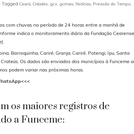
Tagged
,
,
,
,
,
,
Ceará
Cidades
gc+
gcmais
Notícias
Previsão do Tempo
pios com chuvas no período de 24 horas entre a manhã de
conforme indica o monitoramento diário da Fundação Cearens
).
na, Barroquinha, Cariré, Granja, Cariré, Potengi, Ipu, Santa
 e Crateús. Os dados são enviados dos municípios à Funceme a
imos podem variar nas próximas horas.
 WhatsApp<<<
om os maiores registros de
ndo a Funceme: