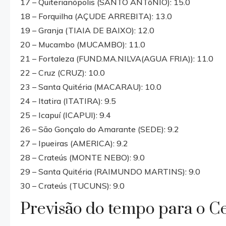
17 – Quiterianópolis (SANTO ANTôNIO): 15.0
18 – Forquilha (AÇUDE ARREBITA): 13.0
19 – Granja (TIAIA DE BAIXO): 12.0
20 – Mucambo (MUCAMBO): 11.0
21 – Fortaleza (FUND.MA.NILVA(AGUA FRIA)): 11.0
22 – Cruz (CRUZ): 10.0
23 – Santa Quitéria (MACARAU): 10.0
24 – Itatira (ITATIRA): 9.5
25 – Icapuí (ICAPUI): 9.4
26 – São Gonçalo do Amarante (SEDE): 9.2
27 – Ipueiras (AMERICA): 9.2
28 – Crateús (MONTE NEBO): 9.0
29 – Santa Quitéria (RAIMUNDO MARTINS): 9.0
30 – Crateús (TUCUNS): 9.0
Previsão do tempo para o C