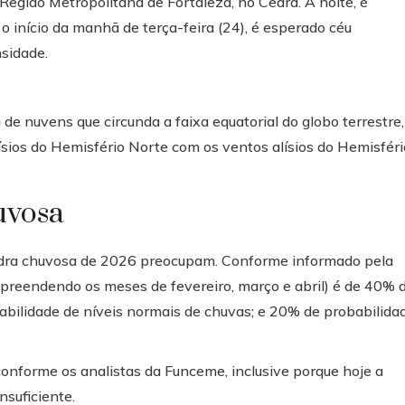
Região Metropolitana de Fortaleza, no Ceará. À noite, é
o início da manhã de terça-feira (24), é esperado céu
nsidade.
de nuvens que circunda a faixa equatorial do globo terrestre,
ísios do Hemisfério Norte com os ventos alísios do Hemisféri
uvosa
uadra chuvosa de 2026 preocupam. Conforme informado pela
mpreendendo os meses de fevereiro, março e abril) é de 40% 
bilidade de níveis normais de chuvas; e 20% de probabilida
onforme os analistas da Funceme, inclusive porque hoje a
nsuficiente.