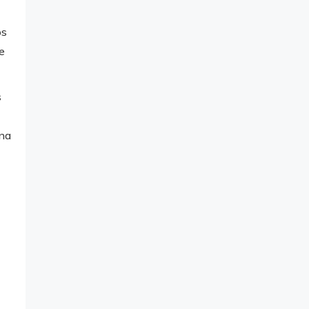
os
e
s
 na