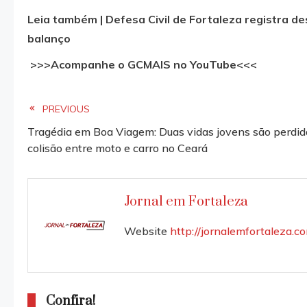
Leia também | Defesa Civil de Fortaleza registra d
balanço
>>>Acompanhe o GCMAIS no YouTube<<<
Read
PREVIOUS
Tragédia em Boa Viagem: Duas vidas jovens são perdi
more
colisão entre moto e carro no Ceará
articles
Jornal em Fortaleza
Website
http://jornalemfortaleza.c
Confira!