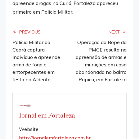
apreende drogas no Curió, Fortaleza apareceu
primeiro em Polícia Militar.
Read
PREVIOUS
NEXT
Polícia Militar do
Operação do Bope da
more
Ceará captura
PMCE resulta na
indivíduo e apreende
apreensão de armas e
articles
arma de fogo e
munições em casa
entorpecentes em
abandonada no bairro
festa na Aldeota
Papicu, em Fortaleza
Jornal em Fortaleza
Website
http://jornalemfortaleza.com.br