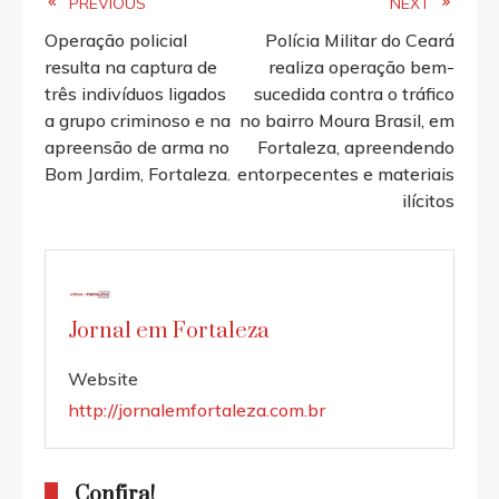
Read
PREVIOUS
NEXT
Operação policial
Polícia Militar do Ceará
more
resulta na captura de
realiza operação bem-
três indivíduos ligados
sucedida contra o tráfico
articles
a grupo criminoso e na
no bairro Moura Brasil, em
apreensão de arma no
Fortaleza, apreendendo
Bom Jardim, Fortaleza.
entorpecentes e materiais
ilícitos
Jornal em Fortaleza
Website
http://jornalemfortaleza.com.br
Confira!