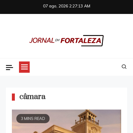
Skip
07 ago, 2026
2:27:14 AM
to
content
Jornal em Fortaleza
câmara
3 MINS READ