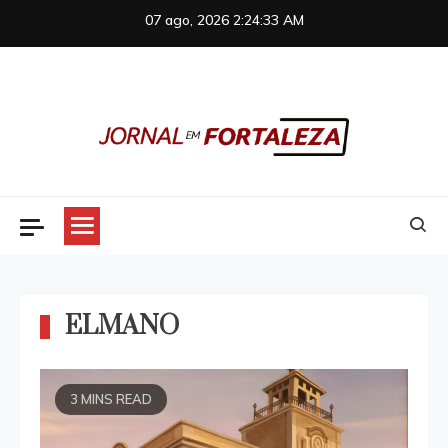
Skip
07 ago, 2026
2:24:34 AM
to
content
Jornal em Fortaleza
ELMANO
3 MINS READ