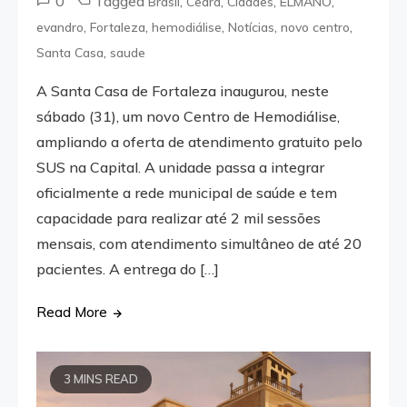
0
Tagged
,
,
,
,
Brasil
Ceará
Cidades
ELMANO
,
,
,
,
,
evandro
Fortaleza
hemodiálise
Notícias
novo centro
,
Santa Casa
saude
A Santa Casa de Fortaleza inaugurou, neste
sábado (31), um novo Centro de Hemodiálise,
ampliando a oferta de atendimento gratuito pelo
SUS na Capital. A unidade passa a integrar
oficialmente a rede municipal de saúde e tem
capacidade para realizar até 2 mil sessões
mensais, com atendimento simultâneo de até 20
pacientes. A entrega do […]
Read More
3 MINS READ