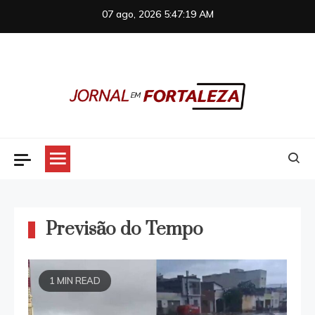
Skip
07 ago, 2026
5:47:19 AM
to
content
Jornal em Fortaleza
Previsão do Tempo
1 MIN READ