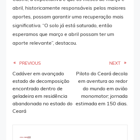
abril, historicamente responsáveis pelos maiores
aportes, possam garantir uma recuperação mais
significativa. “O solo já está saturado, então
esperamos que março e abril possam ter um
aporte relevante”, destacou.
Read
PREVIOUS
NEXT
Cadáver em avançado
Piloto do Ceará decola
more
estado de decomposição
em aventura ao redor
encontrado dentro de
do mundo em avião
articles
geladeira em residência
monomotor; jornada
abandonada no estado do
estimada em 150 dias.
Ceará