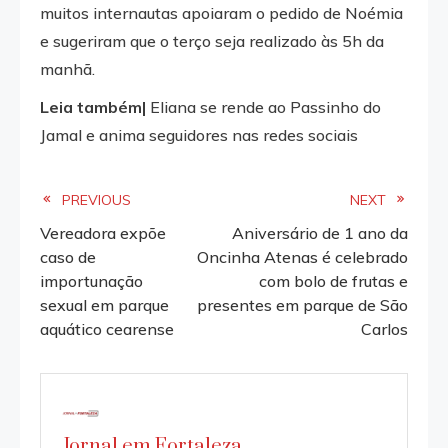
muitos internautas apoiaram o pedido de Noémia
e sugeriram que o terço seja realizado às 5h da
manhã.
Leia também|
Eliana se rende ao Passinho do
Jamal e anima seguidores nas redes sociais
Read
PREVIOUS
NEXT
Vereadora expõe
Aniversário de 1 ano da
more
caso de
Oncinha Atenas é celebrado
importunação
com bolo de frutas e
articles
sexual em parque
presentes em parque de São
aquático cearense
Carlos
Jornal em Fortaleza