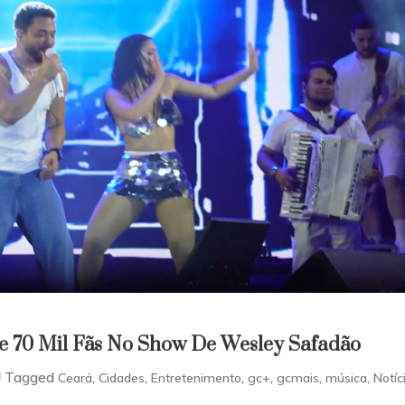
e 70 Mil Fãs No Show De Wesley Safadão
Tagged
,
,
,
,
,
,
Ceará
Cidades
Entretenimento
gc+
gcmais
música
Notíc