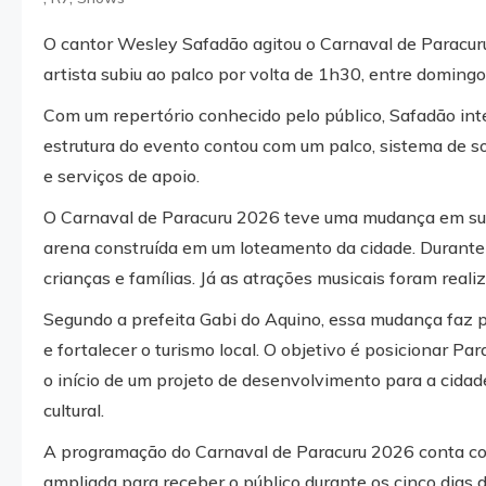
O cantor Wesley Safadão agitou o Carnaval de Paracuru 
artista subiu ao palco por volta de 1h30, entre domingo
Com um repertório conhecido pelo público, Safadão int
estrutura do evento contou com um palco, sistema de so
e serviços de apoio.
O Carnaval de Paracuru 2026 teve uma mudança em sua
arena construída em um loteamento da cidade. Durante o
crianças e famílias. Já as atrações musicais foram real
Segundo a prefeita Gabi do Aquino, essa mudança faz 
e fortalecer o turismo local. O objetivo é posicionar P
o início de um projeto de desenvolvimento para a cida
cultural.
A programação do Carnaval de Paracuru 2026 conta com
ampliada para receber o público durante os cinco dias 