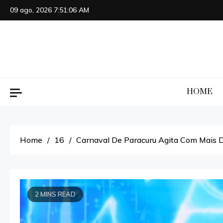
Skip
09 ago, 2026
7:51:07 AM
to
content
HOME
Home
16
Carnaval De Paracuru Agita Com Mais 
2 MINS READ