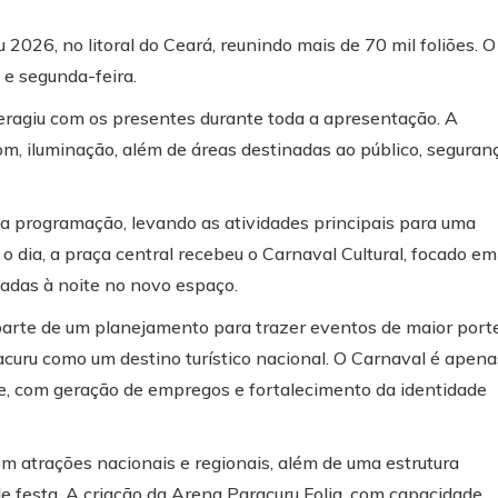
2026, no litoral do Ceará, reunindo mais de 70 mil foliões. O
 e segunda-feira.
eragiu com os presentes durante toda a apresentação. A
m, iluminação, além de áreas destinadas ao público, seguran
 programação, levando as atividades principais para uma
 dia, a praça central recebeu o Carnaval Cultural, focado em
izadas à noite no novo espaço.
parte de um planejamento para trazer eventos de maior port
aracuru como um destino turístico nacional. O Carnaval é apena
de, com geração de empregos e fortalecimento da identidade
 atrações nacionais e regionais, além de uma estrutura
de festa. A criação da Arena Paracuru Folia, com capacidade