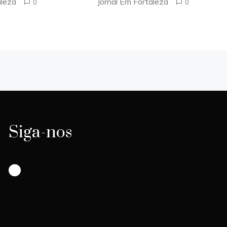
aleza
Jornal Em Fortaleza
0
0
Siga-nos
Instagram