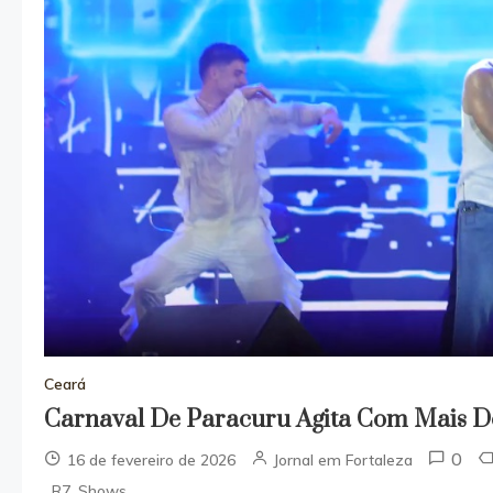
Ceará
Carnaval De Paracuru Agita Com Mais D
0
16 de fevereiro de 2026
Jornal em Fortaleza
,
,
R7
Shows